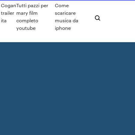
Cogan
Tutti pazzi per
Come
trailer
mary film
scaricare
ita
completo
musica da
youtube
iphone